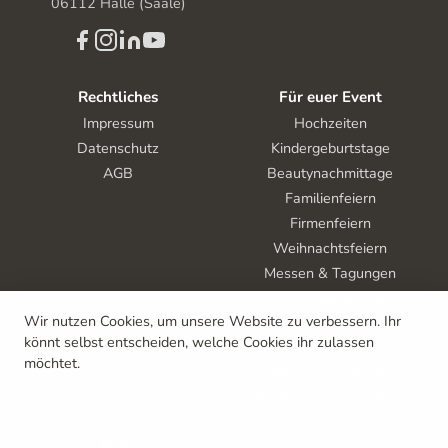
06112 Halle (Saale)
Rechtliches
Für euer Event
Impressum
Hochzeiten
Datenschutz
Kindergeburtstage
AGB
Beautynachmittage
Familienfeiern
Firmenfeiern
Weihnachtsfeiern
Messen & Tagungen
Ferienbetreuung
Wir nutzen Cookies, um unsere Website zu verbessern. Ihr
Tag der offenen Tür
könnt selbst entscheiden, welche Cookies ihr zulassen
Vereinsfeste
möchtet.
Kita- & Schulfeste
Stadt- & Gemeindefeste