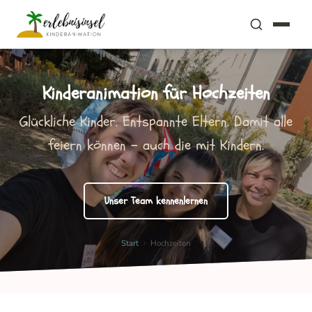
Jetzt anfragen
Jetzt anrufen
Kinderanimation für Hochzeiten
Glückliche Kinder. Entspannte Eltern. Damit alle
feiern können - auch die mit Kindern.
Unser Team kennenlernen
›
Start
Hochzeiten