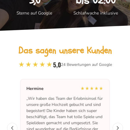
5,0
bis 02:00
Sterne auf Google
Schlafwache inklusive
Das sagen unsere Kunden
5,0
★★★★★
24
Bewertungen auf Google
Hermine
Cyn
★★
★★★★★
„Wir haben das Team der Erlebnisinsel für
„Ich
unsere große Hochzeit gebucht und sind
Prof
begeistert! Die Kinder haben sich super
Team
beschäftigt, das Team hat tolle Spiele und
hat 
 Die
Spielideen gemacht und umgesetzt. Sie
Go
sind wunderbar auf die Bedürfnisse der