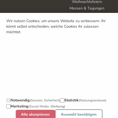
Weihnachtsfeiern
Messen & Tagungen
Ferienbetreuung
Wir nutzen Cookies, um unsere Website zu verbessern. Ihr
Tag der offenen Tür
könnt selbst entscheiden, welche Cookies ihr zulassen
Vereinsfeste
möchtet.
Kita- & Schulfeste
Stadt- & Gemeindefeste
Mehr
Aktivitäten
FAQ
Wissen & Tipps
Jobs
Notwendig
Statistik
(Session, Sicherheit)
(Nutzungsanalyse)
Marketing
(Social Media, Werbung)
©
2026
Erlebnisinsel Kinderanimation
-
Glückliche Kinder.
Alle akzeptieren
Auswahl bestätigen
Entspannte Eltern.