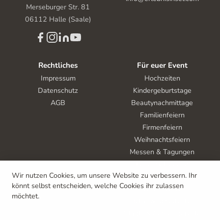
Merseburger Str. 81
06112 Halle (Saale)
Rechtliches
Für euer Event
Impressum
Hochzeiten
Datenschutz
Kindergeburtstage
AGB
Beautynachmittage
Familienfeiern
Firmenfeiern
Weihnachtsfeiern
Messen & Tagungen
Ferienbetreuung
Wir nutzen Cookies, um unsere Website zu verbessern. Ihr
Tag der offenen Tür
könnt selbst entscheiden, welche Cookies ihr zulassen
Vereinsfeste
möchtet.
Kita- & Schulfeste
Stadt- & Gemeindefeste